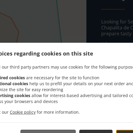
Looking for Se
Chapalita de 
prepare tasty
When you want 
Algún Lugar Pi
ices regarding cookies on this site
Simply select 
appreciate our
 our third party partners may use cookies for the following purpos
ired cookies
are necessary for the site to function
Costo de 
tional cookies
help us to prefill your details on your next order an
mize the site for easy reordering
rtising cookies
allow for interest-based advertising and tailored c
Zone 1
, M
ss your browsers and devices
Zone 2
, M
it our
Cookie policy
for more information.