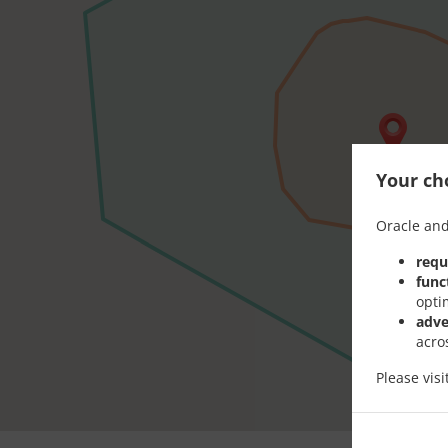
Your cho
Oracle and
requ
func
opti
adve
acro
Please vis