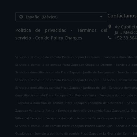
Contáctanos
Av Cubilet
.
Política de privacidad
Términos del
Jal., Mexic
.
servicio
Cookie Policy Changes
+52 33 364
.
Servicio a domicilio de comida Pizza Zapopan Las Flores
Servicio a domicilio 
.
Servicio a domicilio de comida Pizza Zapopan Chapalita Oriente
Servicio a do
.
Servicio a domicilio de comida Pizza Zapopan Jardín de San Ignacio
Servicio a d
.
Servicio a domicilio de comida Pizza Zapopan El Zapote
Servicio a domicilio 
.
Servicio a domicilio de comida Pizza Zapopan Jardines del Sol
Servicio a domicil
.
domicilio de comida Pizza Zapopan Don Bosco Vallarta
Servicio a domicilio de 
.
.
Servicio a domicilio de comida Pizza Zapopan Chapalita de Occidente
Servic
.
Zapopan Vallarta la Patria
Servicio a domicilio de comida Pizza Zapopan La Gira
.
.
Villas del Tepeyac
Servicio a domicilio de comida Pizza Zapopan Los Pinos
Se
.
Servicio a domicilio de comida Pizza Zapopan Prados Guadalupe
Servicio a do
.
.
Guadalupe
Servicio a domicilio de comida Pizza Zapopan La Gloria del Colli
Se