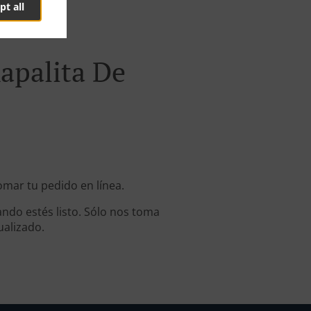
pt all
apalita De
omar tu pedido en línea.
ndo estés listo. Sólo nos toma
ualizado.