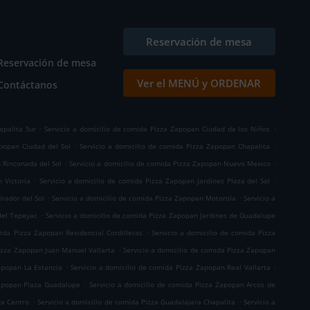
Reservación de mesa
Reservación de mesa
Ver el MENÚ y ORDENAR
Contáctanos
.
.
apalita Sur
Servicio a domicilio de comida Pizza Zapopan Ciudad de los Niños
.
.
apopan Ciudad del Sol
Servicio a domicilio de comida Pizza Zapopan Chapalita
.
.
 Rinconada del Sol
Servicio a domicilio de comida Pizza Zapopan Nuevo Mexico
.
.
 Victoria
Servicio a domicilio de comida Pizza Zapopan Jardines Plaza del Sol
.
.
rador del Sol
Servicio a domicilio de comida Pizza Zapopan Motorola
Servicio a
.
del Tepeyac
Servicio a domicilio de comida Pizza Zapopan Jardines de Guadalupe
.
mida Pizza Zapopan Residencial Cordilleras
Servicio a domicilio de comida Pizza
.
Pizza Zapopan Juan Manuel Vallarta
Servicio a domicilio de comida Pizza Zapopan
.
.
apopan La Estancia
Servicio a domicilio de comida Pizza Zapopan Real Vallarta
.
Zapopan Plaza Guadalupe
Servicio a domicilio de comida Pizza Zapopan Arcos de
.
.
ra Centro
Servicio a domicilio de comida Pizza Guadalajara Chapalita
Servicio a