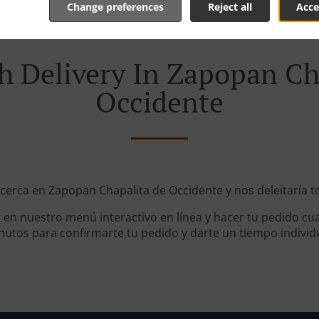
Change preferences
Reject all
Acce
h Delivery In Zapopan Ch
Occidente
 cerca en Zapopan Chapalita de Occidente y nos deleitaría t
en nuestro menú interactivo en línea y hacer tu pedido cua
utos para confirmarte tu pedido y darte un tiempo individ