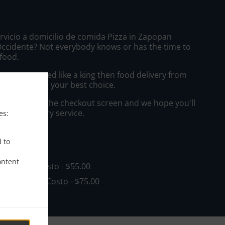
rvicio a domicilio de comida Pizza in Zapopan
Occidente? Not everybody knows or has the time to
 food.
to get served like a king then food delivery from
zzería will be your best choice.
"Delivery" at the checkout screen and we hope you'll
 food delivery service.
es:
envío
d to
ontent
in. - $0.00, Costo - $55.00
in. - $600.00, Costo - $75.00