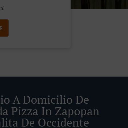
al
R
cio A Domicilio De
a Pizza In Zapopan
lita De Occidente