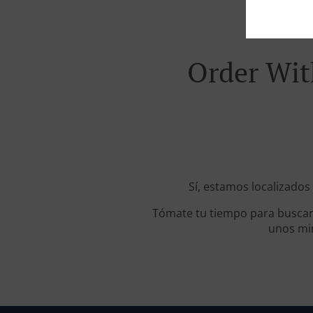
Order Wit
Sí, estamos localizados
Tómate tu tiempo para buscar 
unos min