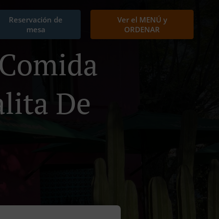
Reservación de
Ver el MENÚ y
mesa
ORDENAR
e Comida
lita De